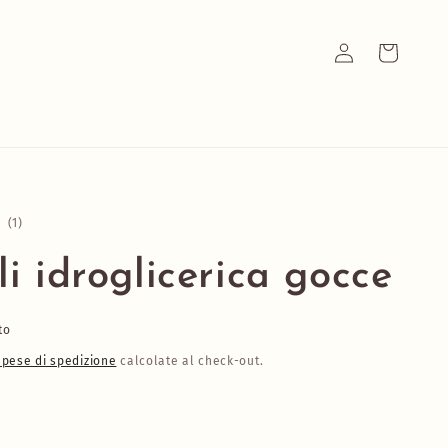
Accedi
Carrello
1
(1)
recensioni
totali
li idroglicerica gocce
to
Spese di spedizione
calcolate al check-out.