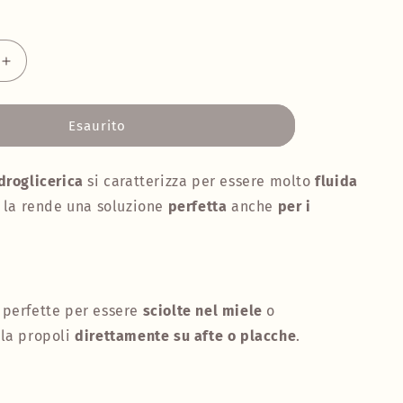
Aumenta
quantità
per
Propoli
Esaurito
a
idroglicerica
gocce
droglicerica
si caratterizza per essere molto
fluida
he la rende una soluzione
perfetta
anche
per i
 perfette per essere
sciolte nel miele
o
la propoli
direttamente su afte o placche
.