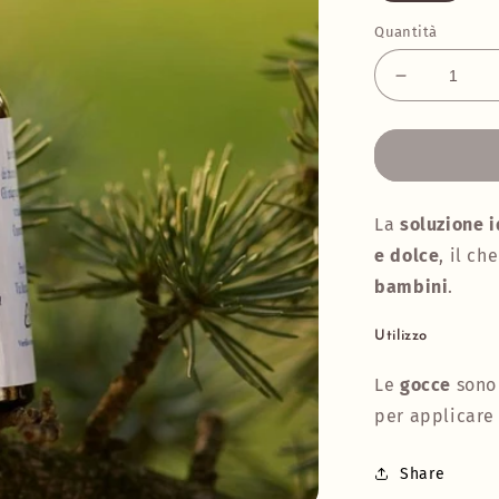
Quantità
Diminuisci
quantità
per
Propoli
idrogliceric
gocce
La
soluzione i
e dolce
, il c
bambini
.
Utilizzo
Le
gocce
sono
per applicare 
Share