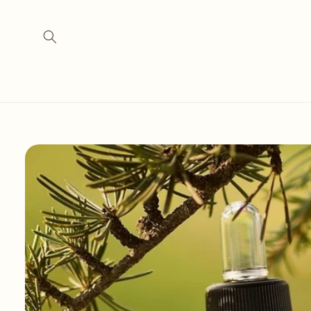
Vai
direttamente
ai contenuti
Passa alle
informazioni
sul prodotto