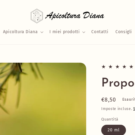
Apicoltura Diana
I miei prodotti
Contatti
Consigli
Propo
Prezzo
€8,50
Esauri
di
Imposte incluse.
listino
Quantità
20 ml