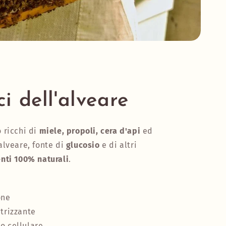
ci dell'alveare
o ricchi di
miele, propoli, cera d'api
ed
alveare, fonte di
glucosio
e di altri
nti 100% naturali
.
one
atrizzante
o cellulare