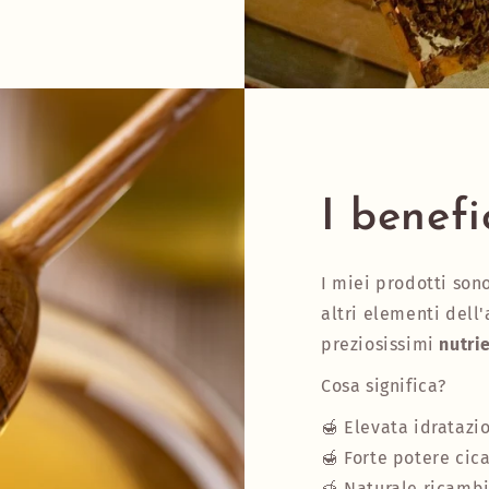
I benefi
I miei prodotti son
altri elementi dell'
preziosissimi
nutrie
Cosa significa?
🍯 Elevata idratazi
🍯 Forte potere cic
🍯 Naturale ricambi